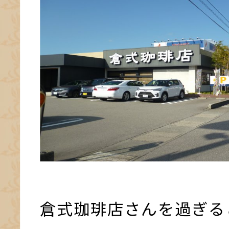
倉式珈琲店さんを過ぎる