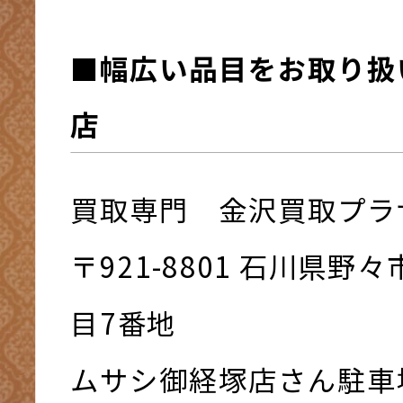
■幅広い品目をお取り扱
店
買取専門 金沢買取プラ
〒921-8801 ⽯川県野
⽬7番地
ムサシ御経塚店さん駐車