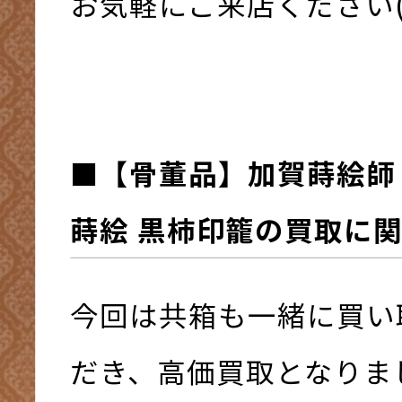
お気軽にご来店ください(*^
■
【骨董品】加賀蒔絵師 
蒔絵 黒柿印籠
の買取に
今回は共箱も一緒に買い
だき、高価買取となりました