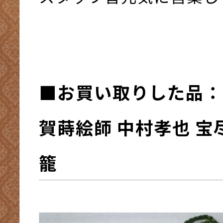
■お買い取りした品：
賀蒔絵師 中村孝也 宝
籠