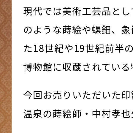
現代では美術工芸品とし
のような蒔絵や螺鈿、象
た18世紀や19世紀前半
博物館に収蔵されている
今回お売りいただいた印
温泉の蒔絵師・中村孝也