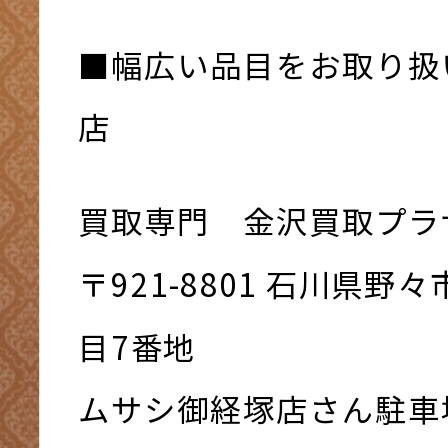
■幅広い品目をお取り扱
店
買取専門 金沢買取プラ
〒921-8801 ⽯川県野
⽬7番地
ムサシ御経塚店さん駐車