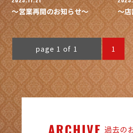
～営業再開のお知らせ～
～店
page 1 of 1
1
ARCHIVE
過去の