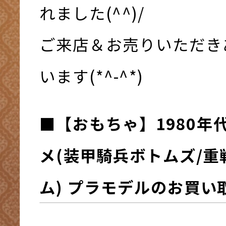
れました(^^)/
ご来店＆お売りいただき
います(*^-^*)
■
【おもちゃ】1980年
メ(装甲騎兵ボトムズ/重
ム) プラモデル
の
お買い