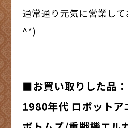
通常通り元気に営業してお
^*)
■お買い取りした品：
1980年代 ロボット
ボトムズ/重戦機エルガ