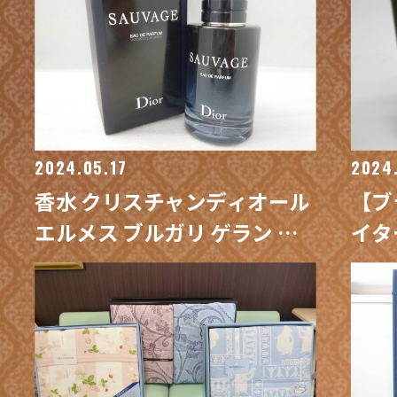
2024.05.17
2024
香水 クリスチャンディオール
【ブ
エルメス ブルガリ ゲラン 未
イタ
使用 使用途中 多数 買取/ 買取
専門
専門 金沢買取プラザ