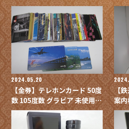
ー プロフェッショナル300/
取専
買取専門 金沢買取プラザ
2024.05.20
2024
【金券】テレホンカード 50度
【鉄
数 105度数 グラビア 未使用
案内
使用途中 プリペイドカード 買
窓開
取 / 買取専門 金沢買取プラザ
門 