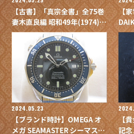
【古書】「真宗全書」全75巻
【家
妻木直良編 昭和49年(1974)〜
DA
昭和52年(1977)発行 専門書/
エア
買取専門 金沢買取プラザ
買取
2024.05.23
2024
【ブランド時計】OMEGA オ
【貴
メガ SEAMASTER シーマスタ
記念