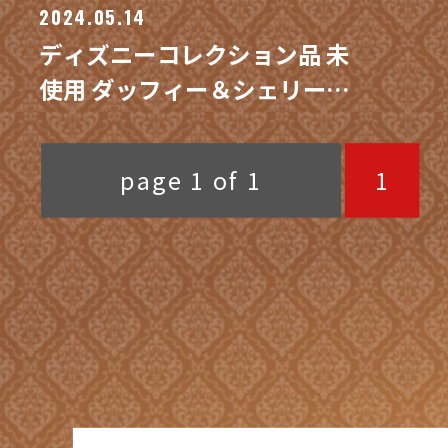
2024.05.14
ディズニーコレクション品 未
使用 ダッフィー＆シェリーメ
イ ぬいぐるみバッジ 大量 買
取 / 買取専門 金沢買取プラザ
page 1 of 1
1