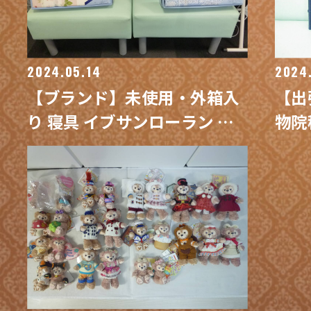
2024.05.14
2024
【ブランド】未使用・外箱入
【出
り 寝具 イブサンローラン ウ
物院
ェッジウッド 布団 買取/ 買取
「宋
専門 金沢買取プラザ
専門
ラザ