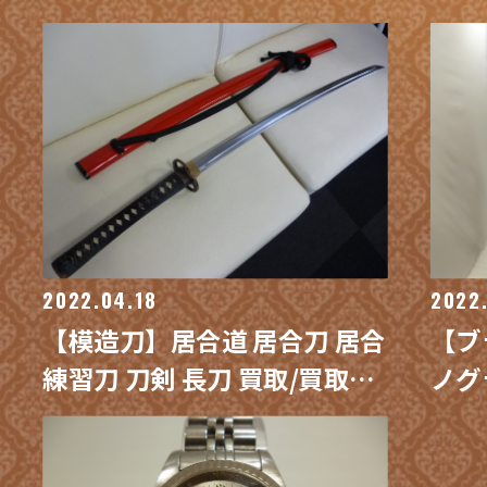
買取/買取専門 金沢買取プラ
用品
ザ
プラ
2022.04.18
2022
【模造刀】居合道 居合刀 居合
【ブ
練習刀 刀剣 長刀 買取/買取専
ノグ
門 金沢買取プラザ
ッグ
プラ