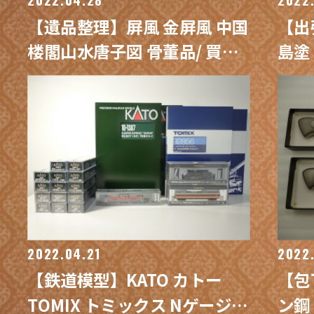
【遺品整理】屏風 金屏風 中国
【出
楼閣山水唐子図 骨董品/ 買取
島塗
専門 金沢買取プラザ
銭 
買取
2022.04.21
2022
【鉄道模型】KATO カトー
【包
TOMIX トミックス Nゲージ
ン鋼