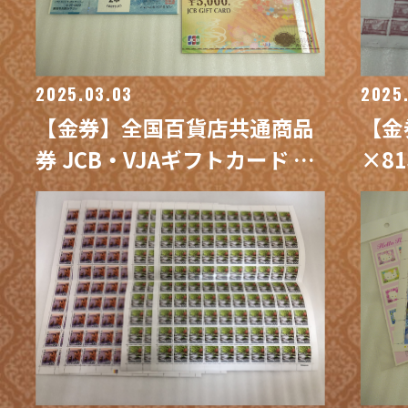
2025.03.03
2025
【金券】全国百貨店共通商品
【金
券 JCB・VJAギフトカード ビ
×8
ール券 他 買取 / 買取専門 金沢
職金
買取プラザ
プラ