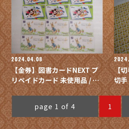
2024.04.08
2024
【金券】図書カードNEXT プ
【切
リペイドカード 未使用品 / 買
切手
取専門 金沢買取プラザ
手 
プラ
page 1 of 4
1