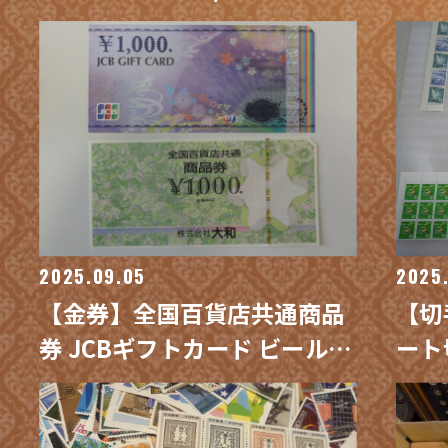
経塚 買取専門 金沢買取プラザ
野々
買取
2025.09.05
2025
【金券】全国百貨店共通商品
【切
券 JCBギフトカード ビール券
ート
クオカード 他 買取 / 野々市市
買取
御経塚 買取専門 金沢買取プラ