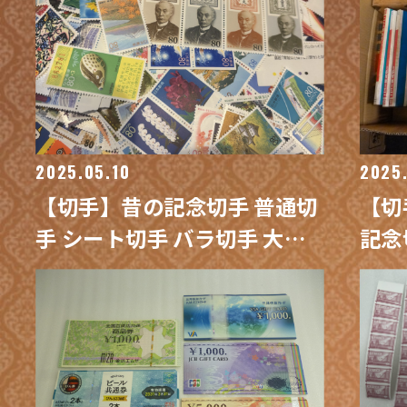
ザ
2025.05.10
2025
【切手】昔の記念切手 普通切
【切
手 シート切手 バラ切手 大量
記念
買取 / 買取専門 金沢買取プラ
量買
ザ
ラザ