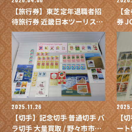
【旅行券】東芝定年退職者招
【金
待旅行券 近畿日本ツーリスト
券 
(署名欄有) 金券 / 野々市市御
クオ
経塚 買取専門 金沢買取プラザ
御経
ザ
2025.11.26
2025.
【切手】記念切手 普通切手 バ
【切
ラ切手 大量買取 / 野々市市御
ート