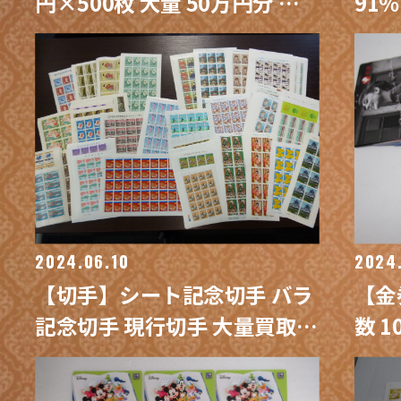
円×500枚 大量 50万円分 買
91
取 / 買取専門 金沢買取プラザ
ード
す！
ザ
2024.06.10
2024
【切手】シート記念切手 バラ
【金
記念切手 現行切手 大量買取/
数 
買取専門 金沢買取プラザ
使用
取 