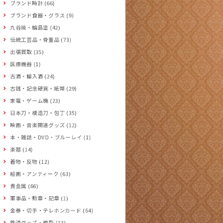
ブランド時計 (66)
ブランド食器・グラス (9)
九谷焼・輪島塗 (42)
伝統工芸品・骨董品 (73)
出張買取 (35)
医療機器 (1)
古酒・輸入酒 (24)
古銭・記念硬貨・紙幣 (29)
家電・ゲーム機 (23)
日本刀・模造刀・包丁 (35)
映画・音楽関連グッズ (12)
本・雑誌・DVD・ブルーレイ (1)
楽器 (14)
着物・反物 (12)
絵画・アンティーク (63)
貴金属 (66)
軍事品・勲章・記章 (1)
金券・切手・テレホンカード (64)
鉄道グッズ・模型 (23)