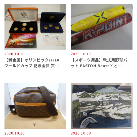
2020.10.18
2020.10.13
【貴金属】オリンピック/FIFA
【スポーツ用品】軟式用野球バ
ワールドカップ 記念金貨 買取
ット EASTON Beast X と
／買取専門
Wilson DeMARINI K-POINT
買取専門 金沢買取プラザ
2020.10.10
2020.10.08