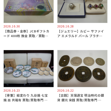
2020.10.30
2020.10.28
【商品券・金券】JCBギフトカ
【ジュエリー】ルビー サファイ
ード 400枚 換金 買取／買取専
ア エメラルド パール プラチナ
門 金沢買取プラザ
台リング/買取専門 金沢買取プ
ラザ
2020.10.23
2020.10.22
【骨董】絵変わり 九谷焼 七宝
【古銭】天保通宝 明治時代の銀
焼 皿 共箱有 買取/買取専門 金
貨 銀元 宋銭 買取/買取専門 金
沢買取プラザ
沢買取プラザ