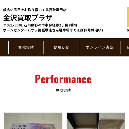
幅広い品目をお取り扱いする買取専門店
金沢買取プラザ
〒921-8801 ⽯川県野々市市御経塚2丁⽬7番地
ホームセンタームサシ御経塚店さん駐車場すぐそば(8号線沿い)
買取実績
お知らせ
オンライン査定
Performance
買取実績