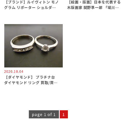
【ブランド】ルイヴィトン モノ
【絵画・版画】日本を代表する
グラム リポーター ショルダー
木版画家 関野準一郎 「堤川よ
バッグ 買取/買取専門
りの八甲田山」買取専門 金沢買
取プラザ
2020.10.04
【ダイヤモンド】 プラチナ台
ダイヤモンド リング 買取/買取
専門
page 1 of 1
1