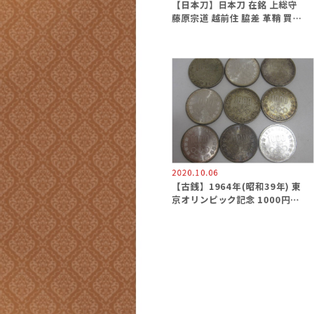
【日本刀】日本刀 在銘 上総守
藤原宗道 越前住 脇差 革鞘 買取
専門 金沢買取プラザ
2020.10.06
【古銭】1964年(昭和39年) 東
京オリンピック記念 1000円銀
貨 買取専門 金沢買取プラザ