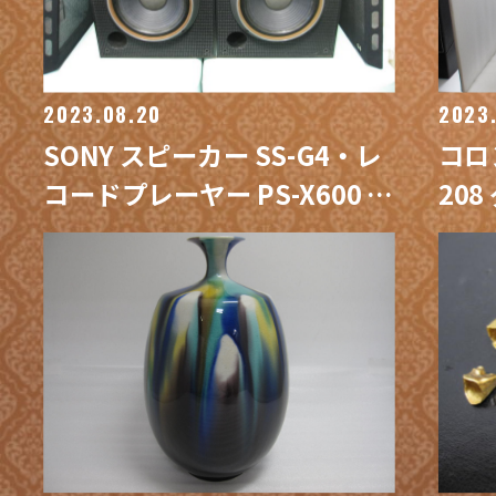
2023.08.20
2023
SONY スピーカー SS-G4・レ
コロン
コードプレーヤー PS-X600 /
20
買取専門 金沢買取プラザ
門 