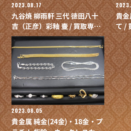
2023.08.17
2023
九谷焼 柳雨軒 三代 徳田八十
貴金
吉（正彦）彩釉 壷 / 買取専門
て
金沢買取プラザ
2023.08.05
貴金属 純金(24金)・18金・プ