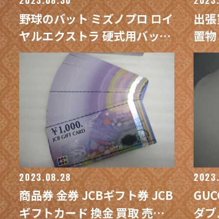
野球のバット ミズノプロ ロイ
出張
ヤルエクストラ 硬式用バット
置物
& SSK 岡本和真モデル 軟式用
島塗
バット / 買取専門 金沢買取プ
プラ
ラザ
2023.08.28
2023
商品券 金券 JCBギフト券 JCB
GU
ギフトカード 換金 買取 売却 /
ダブ