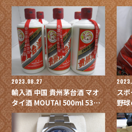
買取専門 金沢買取プラザ
レス
買取
2023.08.27
2023
輸入酒 中国 貴州茅台酒 マオ
スポ
タイ酒 MOUTAI 500ml 53%
野球
2013年製 6本 / 買取専門 金沢
をお買取り 
買取プラザ
取プ