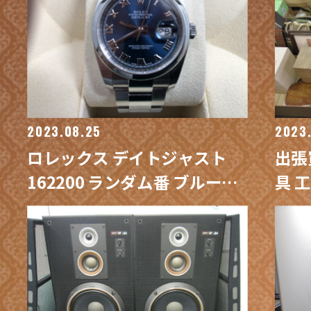
2023.08.25
2023
ロレックス デイトジャスト
出張
162200 ランダム番 ブルー文
具 
字盤 SS / 買取専門 金沢買取プ
門 
ラザ