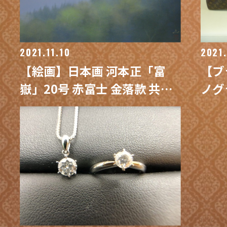
2021.11.10
2021.
【絵画】日本画 河本正「富
【ブ
嶽」20号 赤富士 金落款 共シ
ノグ
ール付 買取 / 買取専門 金沢買
ィー
取プラザ
沢買