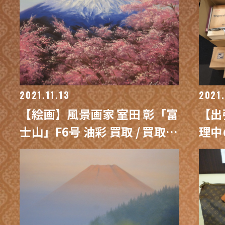
2021.11.13
2021.
【絵画】風景画家 室田 彰「富
【出
士山」F6号 油彩 買取 / 買取専
理中
門 金沢買取プラザ
た (
専門