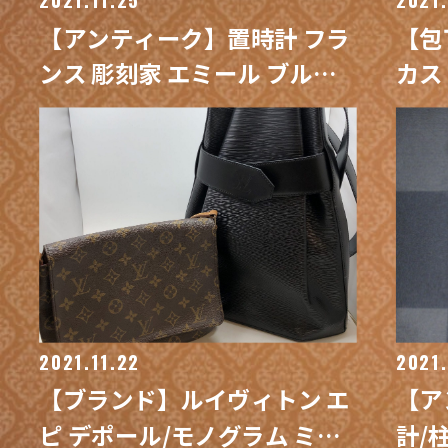
【アンティーク】置時計 フラ
【包
ンス 彫刻家 エミール ブルシ
カス
ョン ブロンズ像 買取 / 買取専
買取
門 金沢買取プラザ
2021.11.22
2021.
【ブランド】ルイヴィトン エ
【ア
ピ デポール/モノグラム ミュ
計/