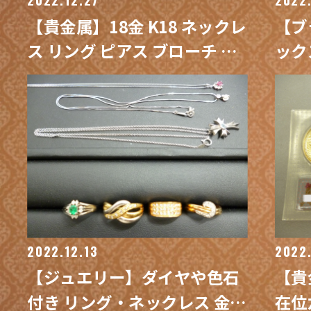
【貴金属】18金 K18 ネックレ
【ブ
ス リング ピアス ブローチ 買
ック
取 / 買取専門 金沢買取プラザ
スタ
買取
ザ
2022.12.13
2022.
【ジュエリー】ダイヤや色石
【貴
付き リング・ネックレス 金台
在位