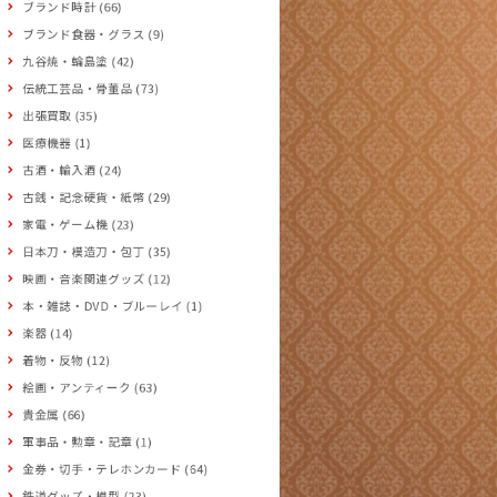
ブランド時計 (66)
ブランド食器・グラス (9)
九谷焼・輪島塗 (42)
伝統工芸品・骨董品 (73)
出張買取 (35)
医療機器 (1)
古酒・輸入酒 (24)
古銭・記念硬貨・紙幣 (29)
家電・ゲーム機 (23)
日本刀・模造刀・包丁 (35)
映画・音楽関連グッズ (12)
本・雑誌・DVD・ブルーレイ (1)
楽器 (14)
着物・反物 (12)
絵画・アンティーク (63)
貴金属 (66)
軍事品・勲章・記章 (1)
金券・切手・テレホンカード (64)
鉄道グッズ・模型 (23)