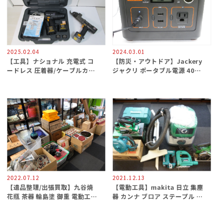
2025.02.04
2024.03.01
【工具】ナショナル 充電式 コ
【防災・アウトドア】Jackery
ードレス 圧着器/ケーブルカッ
ジャクリ ポータブル電源 400
ター 買取/買取専門 金沢買取プ
28.05Ah/14.4V(403Wh) / 買
ラザ
取専門 金沢買取プラザ
2022.07.12
2021.12.13
【遺品整理/出張買取】九谷焼
【電動工具】makita 日立 集塵
花瓶 茶器 輪島塗 御重 電動工具
器 カンナ ブロア ステープル 買
買取 / 買取専門 金沢買取プラザ
取/ 買取専門 金沢買取プラザ