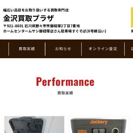
幅広い品目をお取り扱いする買取専門店
金沢買取プラザ
〒921-8801 ⽯川県野々市市御経塚2丁⽬7番地
ホームセンタームサシ御経塚店さん駐車場すぐそば(8号線沿い)
買取実績
お知らせ
オンライン査定
Performance
買取実績