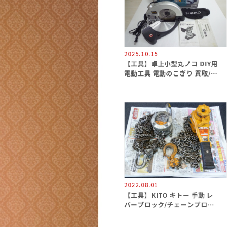
2025.10.15
【工具】卓上小型丸ノコ DIY用
電動工具 電動のこぎり 買取/
野々市市御経塚 買取専門 金沢
買取プラザ
2022.08.01
【工具】KITO キトー 手動 レ
バーブロック/チェーンブロッ
ク 買取/買取専門 金沢買取プラ
ザ