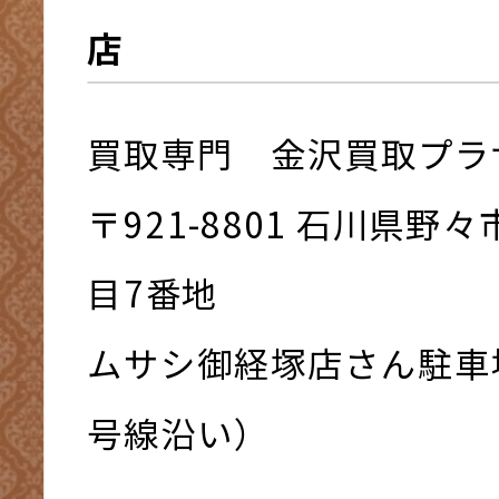
店
買取専門 金沢買取プラ
〒921-8801 ⽯川県野
⽬7番地
ムサシ御経塚店さん駐車
号線沿い）