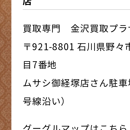
店
買取専門 金沢買取プラ
〒921-8801 ⽯川県野
⽬7番地
ムサシ御経塚店さん駐車
号線沿い）
グーグルマップはこちら