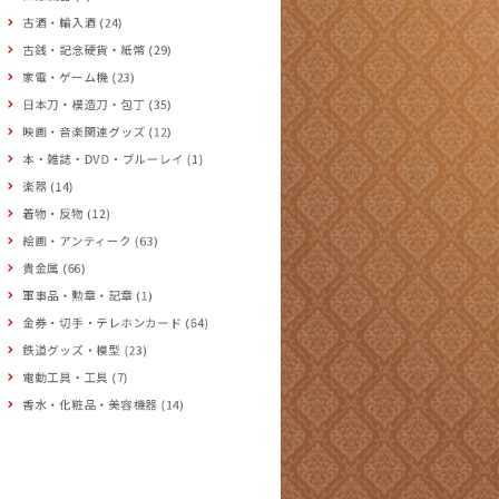
古酒・輸入酒 (24)
古銭・記念硬貨・紙幣 (29)
家電・ゲーム機 (23)
日本刀・模造刀・包丁 (35)
映画・音楽関連グッズ (12)
本・雑誌・DVD・ブルーレイ (1)
楽器 (14)
着物・反物 (12)
絵画・アンティーク (63)
貴金属 (66)
軍事品・勲章・記章 (1)
金券・切手・テレホンカード (64)
鉄道グッズ・模型 (23)
電動工具・工具 (7)
香水・化粧品・美容機器 (14)