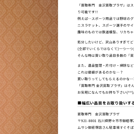
「買取専門 金沢買取プラザ」はス
り可能です!!
例えば…スポーツ用品では野球のグ
ニスラケット、スポーツ選手のサイ
趣味のものでは鉄道模型、リカちゃ
処分したいけど、沢山ありすぎてど
(全部でいくらではなくて)一つ一
そんな時は買い取り品目多数の「買取
また、遺品整理・片付け・掃除など
これは価値があるのかな…？
買い取りってしてもらえるのかな…
「買取専門 金沢買取プラザ」はそん
お気軽になんでもお持ち下さい(^^)
■幅広い品目をお取り扱いす
買取専門 金沢買取プラザ
〒921-8801 ⽯川県野々市市御経
ムサシ御経塚店さん駐車場すぐそば