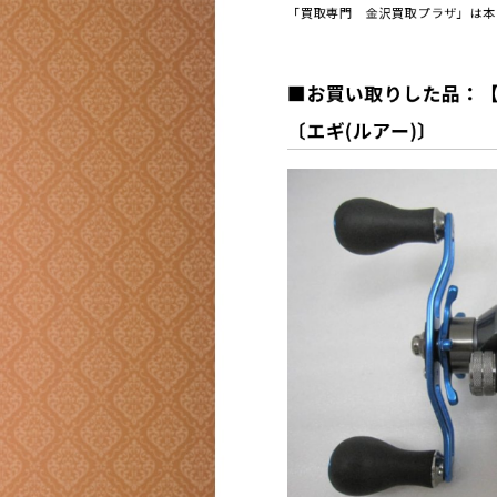
「買取専門 金沢買取プラザ」は本日
■お買い取りした品：【
〔エギ(ルアー)〕