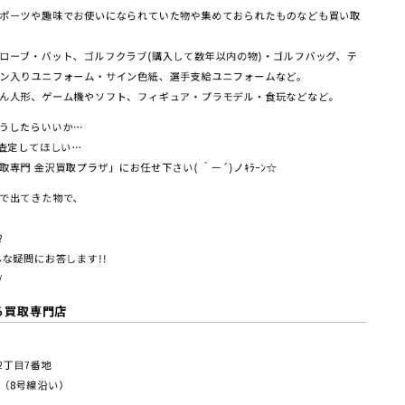
ポーツや趣味でお使いになられていた物や集めておられたものなども買い取
ローブ・バット、ゴルフクラブ(購入して数年以内の物)・ゴルフバッグ、テ
ン入りユニフォーム・サイン色紙、選手支給ユニフォームなど。
ん人形、ゲーム機やソフト、フィギュア・プラモデル・食玩などなど。
うしたらいいか…
つ査定してほしい…
専門 金沢買取プラザ」にお任せ下さい( ｀ー´)ノｷﾗｰﾝ☆
で出てきた物で、
?
な疑問にお答します!!
/
る買取専門店
塚2丁⽬7番地
（8号線沿い）