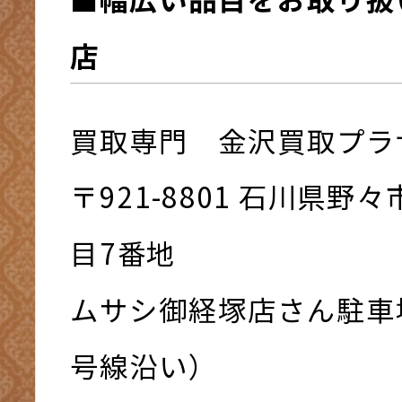
店
買取専門 金沢買取プラ
〒921-8801 ⽯川県野
⽬7番地
ムサシ御経塚店さん駐車
号線沿い）