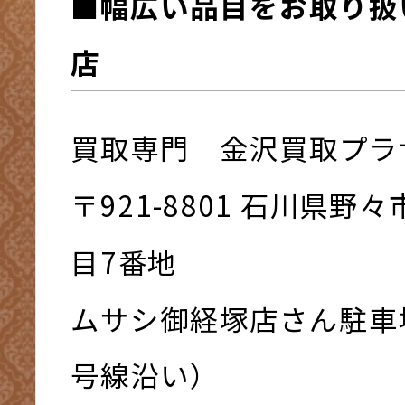
■幅広い品目をお取り扱
店
買取専門 金沢買取プラ
〒921-8801 ⽯川県野
⽬7番地
ムサシ御経塚店さん駐車
号線沿い）