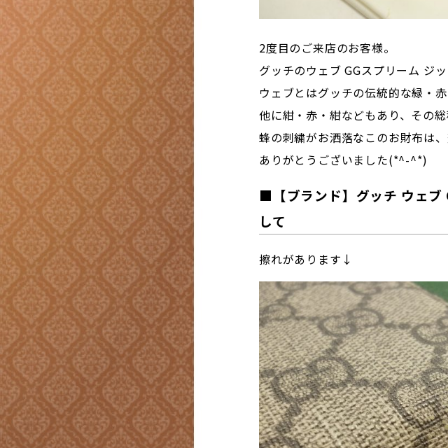
2度目のご来店のお客様。
グッチのウェブ GGスプリーム ジ
ウェブとはグッチの伝統的な緑・赤
他に紺・赤・紺などもあり、その総
蜂の刺繍がお洒落なこのお財布は、
ありがとうございました(*^-^*)
■
【ブランド】グッチ ウェブ 
して
擦れがあります↓