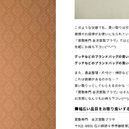
このような状態でも、買い取りは可能
奥様やお母様がお使いになられてい
「買取専門 金沢買取プラザ」ではどんな
気軽にお持ち下さい(*^-^*)
グッチなどのブランドバッグの買い
グッチなどのブランドバッグの買い取
また、遺品整理・片付け・掃除など
これは価値があるのかな…？
買い取りってしてもらえるのかな…
「買取専門 金沢買取プラザ」はそん
お気軽になんでもお持ち下さい(^^)
■幅広い品目をお取り扱いす
買取専門 金沢買取プラザ
〒921-8801 ⽯川県野々市市御経