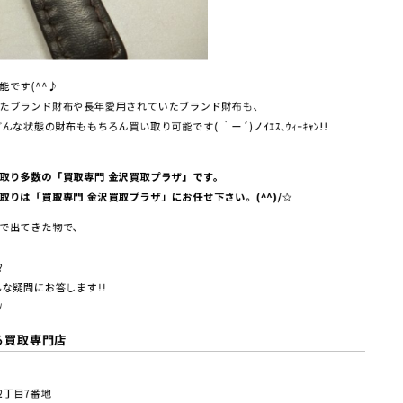
です(^^♪
たブランド財布や長年愛用されていたブランド財布も、
状態の財布ももちろん買い取り可能です( ｀ー´)ノｲｴｽ､ｳｨｰｷｬﾝ!!
取り多数の「買取専門 金沢買取プラザ」です。
りは「買取専門 金沢買取プラザ」にお任せ下さい。(^^)/☆
で出てきた物で、
?
な疑問にお答します!!
/
る買取専門店
塚2丁⽬7番地