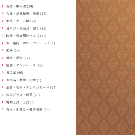
古酒・輸入酒 (24)
古銭・記念硬貨・紙幣 (29)
家電・ゲーム機 (23)
日本刀・模造刀・包丁 (35)
映画・音楽関連グッズ (12)
本・雑誌・DVD・ブルーレイ (1)
楽器 (14)
着物・反物 (12)
絵画・アンティーク (63)
貴金属 (66)
軍事品・勲章・記章 (1)
金券・切手・テレホンカード (64)
鉄道グッズ・模型 (23)
電動工具・工具 (7)
香水・化粧品・美容機器 (14)