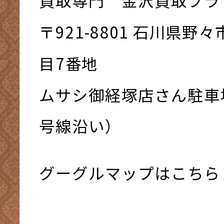
買取専門 金沢買取プラ
〒921-8801 ⽯川県野
⽬7番地
ムサシ御経塚店さん駐車
号線沿い）
グーグルマップはこちら