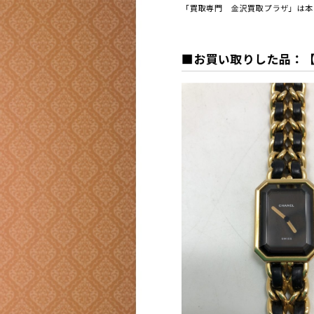
「買取専門 金沢買取プラザ」は本日
■お買い取
りした品：【