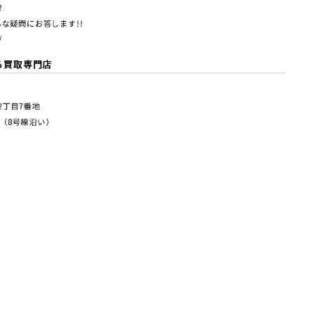
?
な疑問にお答します!!
/
る買取専門店
塚2丁⽬7番地
（8号線沿い）