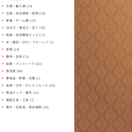
古酒・輸入酒 (24)
古銭・記念硬貨・紙幣 (29)
家電・ゲーム機 (23)
日本刀・模造刀・包丁 (35)
映画・音楽関連グッズ (12)
本・雑誌・DVD・ブルーレイ (1)
楽器 (14)
着物・反物 (12)
絵画・アンティーク (63)
貴金属 (66)
軍事品・勲章・記章 (1)
金券・切手・テレホンカード (64)
鉄道グッズ・模型 (23)
電動工具・工具 (7)
香水・化粧品・美容機器 (14)