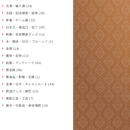
古酒・輸入酒 (24)
古銭・記念硬貨・紙幣 (29)
家電・ゲーム機 (23)
日本刀・模造刀・包丁 (35)
映画・音楽関連グッズ (12)
本・雑誌・DVD・ブルーレイ (1)
楽器 (14)
着物・反物 (12)
絵画・アンティーク (63)
貴金属 (66)
軍事品・勲章・記章 (1)
金券・切手・テレホンカード (64)
鉄道グッズ・模型 (23)
電動工具・工具 (7)
香水・化粧品・美容機器 (14)