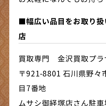
■幅広い品目をお取り扱
店
買取専門 金沢買取プラ
〒921-8801 ⽯川県野
⽬7番地
ムサシ御経塚店さん駐車