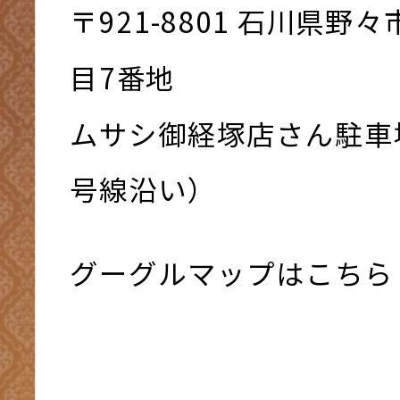
〒921-8801 ⽯川県野
⽬7番地
ムサシ御経塚店さん駐車
号線沿い）
グーグルマップはこちら