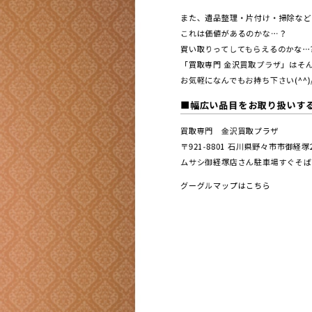
また、遺品整理・片付け・掃除など
これは価値があるのかな…？
買い取りってしてもらえるのかな…
「買取専門 金沢買取プラザ」はそん
お気軽になんでもお持ち下さい(^^)
■幅広い品目をお取り扱いす
買取専門 金沢買取プラザ
〒921-8801 ⽯川県野々市市御経
ムサシ御経塚店さん駐車場すぐそば
グーグルマップはこちら