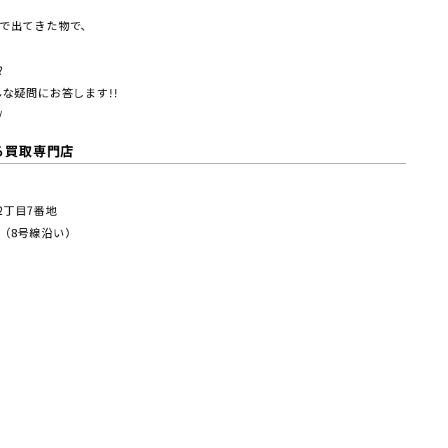
で出てきた物で、
?
な疑問にお答します!!
/
る買取専門店
塚2丁⽬7番地
（8号線沿い）