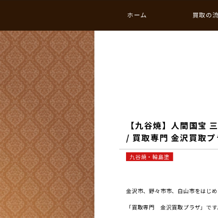
ホーム
買取の
【九谷焼】人間国宝 三
/ 買取専門 金沢買取
九谷焼・輪島塗
金沢市、野々市市、白山市をはじめと
「買取専門 金沢買取プラザ」です