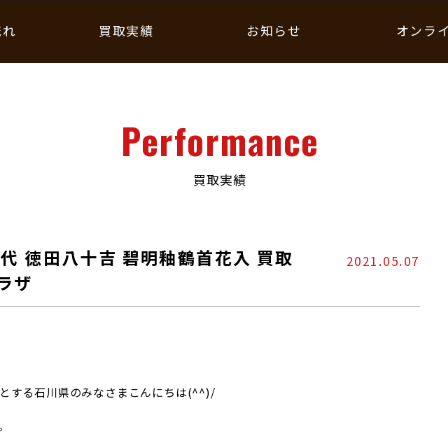
流れ
買取実績
お知らせ
オンラ
Performance
買取実績
代 徳田八十吉 碧明釉鶴首花入 買取
2021.05.07
プラザ
する石川県のみなさまこんにちは(^^)/
。