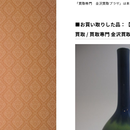
「買取専門 金沢買取プラザ」は本日
■お買い取
りした品：【
買取 / 買取専門 金沢買