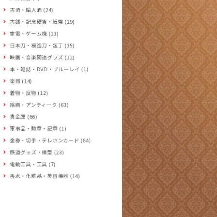
古酒・輸入酒 (24)
古銭・記念硬貨・紙幣 (29)
家電・ゲーム機 (23)
日本刀・模造刀・包丁 (35)
映画・音楽関連グッズ (12)
本・雑誌・DVD・ブルーレイ (1)
楽器 (14)
着物・反物 (12)
絵画・アンティーク (63)
貴金属 (66)
軍事品・勲章・記章 (1)
金券・切手・テレホンカード (64)
鉄道グッズ・模型 (23)
電動工具・工具 (7)
香水・化粧品・美容機器 (14)