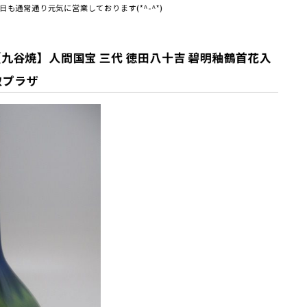
も通常通り元気に営業しております(*^-^*)
九谷焼】人間国宝 三代 徳田八十吉 碧明釉鶴首花入
取プラザ