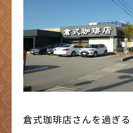
倉式珈琲店さんを過ぎる