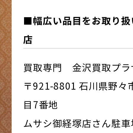
■幅広い品目をお取り扱
店
買取専門 金沢買取プラ
〒921-8801 ⽯川県野
⽬7番地
ムサシ御経塚店さん駐車