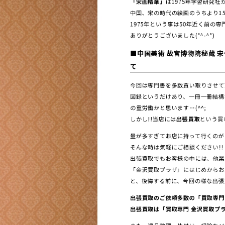
「宋画精華」
は1975年学習研究
中国、宋の時代の絵画のうちより1
1975年という事は50年近く前の
ありがとうございました(*^-^*)
■
中国美術 故宮博物院秘蔵 
て
今回は専門書を多数買い取りさせて
図録というだけあり、一冊一冊結構
の重労働かと思います…(^^;
しかし!!当店には
出張買取
という買い
量が多すぎてお店に持って行くのがとに
そんな時は気軽にご相談ください!!
出張買取でもお客様の中には、他業
「金沢買取プラザ」にはじめからお願い
と、後悔する前に、今回の様な出張買
出張買取のご依頼多数の「買取専門
出張買取は「買取専門 金沢買取プラ