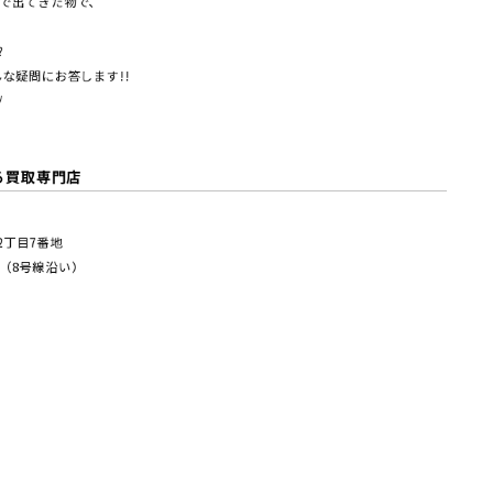
で出てきた物で、
?
な疑問にお答します!!
/
る買取専門店
塚2丁⽬7番地
（8号線沿い）