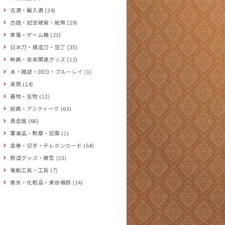
古酒・輸入酒 (24)
古銭・記念硬貨・紙幣 (29)
家電・ゲーム機 (23)
日本刀・模造刀・包丁 (35)
映画・音楽関連グッズ (12)
本・雑誌・DVD・ブルーレイ (1)
楽器 (14)
着物・反物 (12)
絵画・アンティーク (63)
貴金属 (66)
軍事品・勲章・記章 (1)
金券・切手・テレホンカード (64)
鉄道グッズ・模型 (23)
電動工具・工具 (7)
香水・化粧品・美容機器 (14)