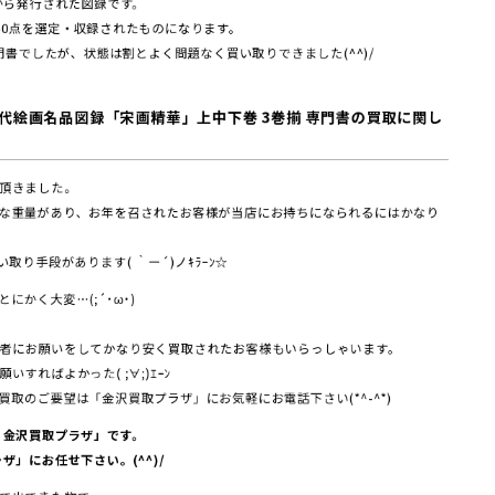
社から発行された図録です。
50点を選定・収録されたものになります。
専門書でしたが、状態は割とよく問題なく買い取りできました(^^)/
宋代絵画名品図録「宋画精華」上中下巻 3巻揃 専門書
の買取に関し
頂きました。
な重量があり、お年を召されたお客様が当店にお持ちになられるにはかなり
取り手段があります( ｀ー´)ノｷﾗｰﾝ☆
かく大変…(;´･ω･)
者にお願いをしてかなり安く買取されたお客様もいらっしゃいます。
すればよかった( ;∀;)ｴｰﾝ
取のご要望は「金沢買取プラザ」にお気軽にお電話下さい(*^-^*)
 金沢買取プラザ」です。
ザ」にお任せ下さい。(^^)/