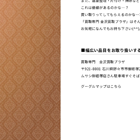
また、遺品整理・片付け・掃除など
これは価値があるのかな…？
買い取りってしてもらえるのかな…
「買取専門 金沢買取プラザ」はそん
お気軽になんでもお持ち下さい(^^)
■幅広い品目をお取り扱いす
買取専門 金沢買取プラザ
〒921-8801 ⽯川県野々市市御経
ムサシ御経塚店さん駐車場すぐそば
グーグルマップはこちら