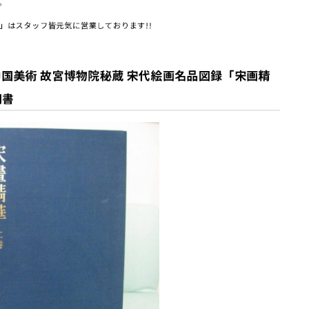
。
」はスタッフ皆元気に営業しております!!
国美術 故宮博物院秘蔵 宋代絵画名品図録「宋画精
門書