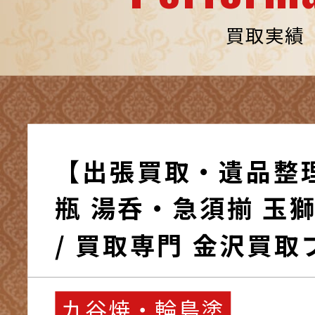
買取実績
【出張買取・遺品整
瓶 湯呑・急須揃 玉獅子 大盃 買取
/ 買取専門 金沢買取
九谷焼・輪島塗