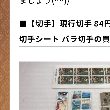
ましょう(^^)/
■
【切手】現行切手 84円
切手シート バラ切手
の