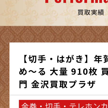
買取実績
【切手・はがき】年
め～る 大量 910枚
門 金沢買取プラザ
金券・切手・テレホン