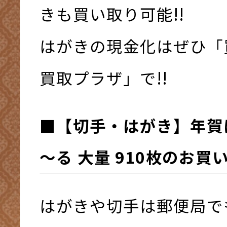
きも買い取り可能!!
はがきの現金化はぜひ「
買取プラザ」で!!
■
【切手・はがき】年賀
～る
大量
910枚
の
お買
はがきや切手は郵便局で