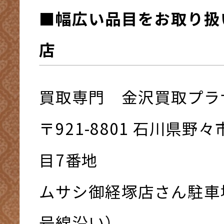
■幅広い品目をお取り扱
店
買取専門 金沢買取プラ
〒921-8801 ⽯川県野
⽬7番地
ムサシ御経塚店さん駐車
号線沿い）