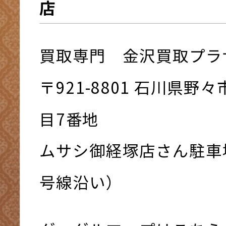
店
買取専門 金沢買取プラ
〒921-8801 ⽯川県野
⽬7番地
ムサシ御経塚店さん駐車
号線沿い）