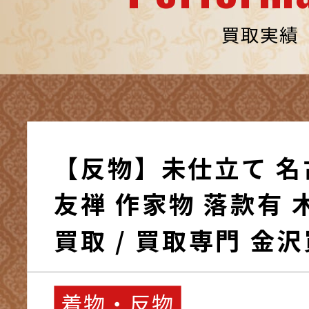
買取実績
【反物】未仕立て 名
友禅 作家物 落款有 
買取 / 買取専門 金
着物・反物