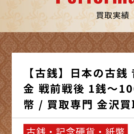
買取実績
【古銭】日本の古銭 
金 戦前戦後 1銭～1
幣 / 買取専門 金沢
古銭・記念硬貨・紙幣