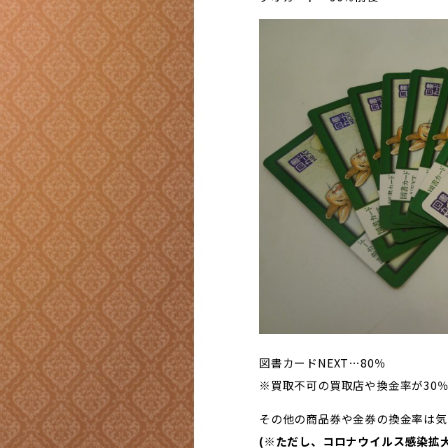
図書カードNEXT…80％
※買取不可の買取店や換金率が30％
その他の商品券や金券の換金率は気
(※ただし、コロナウイルス感染拡