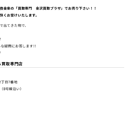
換金率の「買取専門 金沢買取プラザ」でお売り下さい！！
快くお受けいたします。
で出てきた物で、
?
な疑問にお答します!!
/
る買取専門店
塚2丁⽬7番地
（8号線沿い）