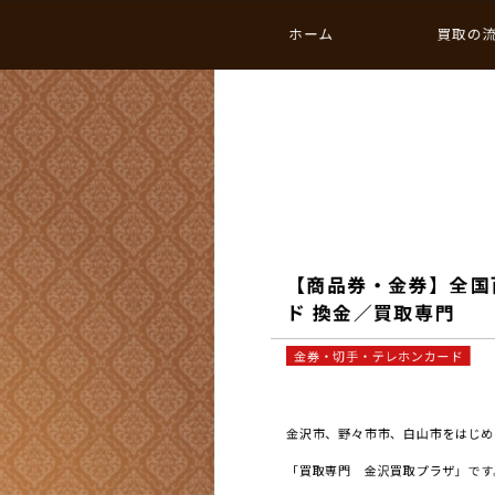
ホーム
買取の
【商品券・金券】全国
ド 換金／買取専門
金券・切手・テレホンカード
金沢市、野々市市、白山市をはじめと
「買取専門 金沢買取プラザ」です