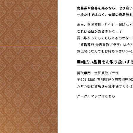
商品券や金券を売るなら、ぜひ高い
一枚だけではなく、大量の商品券も
また、遺品整理・片付け・掃除など
これは価値があるのかな…？
買い取りってしてもらえるのかな…
「買取専門 金沢買取プラザ」はそん
お気軽になんでもお持ち下さい(^^)
■幅広い品目をお取り扱いす
買取専門 金沢買取プラザ
〒921-8801 ⽯川県野々市市御経
ムサシ御経塚店さん駐車場すぐそば
グーグルマップはこちら