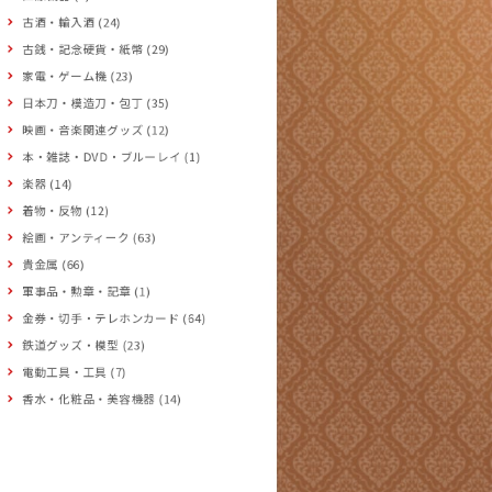
古酒・輸入酒 (24)
古銭・記念硬貨・紙幣 (29)
家電・ゲーム機 (23)
日本刀・模造刀・包丁 (35)
映画・音楽関連グッズ (12)
本・雑誌・DVD・ブルーレイ (1)
楽器 (14)
着物・反物 (12)
絵画・アンティーク (63)
貴金属 (66)
軍事品・勲章・記章 (1)
金券・切手・テレホンカード (64)
鉄道グッズ・模型 (23)
電動工具・工具 (7)
香水・化粧品・美容機器 (14)