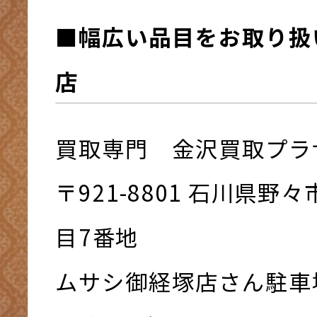
■幅広い品目をお取り扱
店
買取専門 金沢買取プラ
〒921-8801 ⽯川県野
⽬7番地
ムサシ御経塚店さん駐車