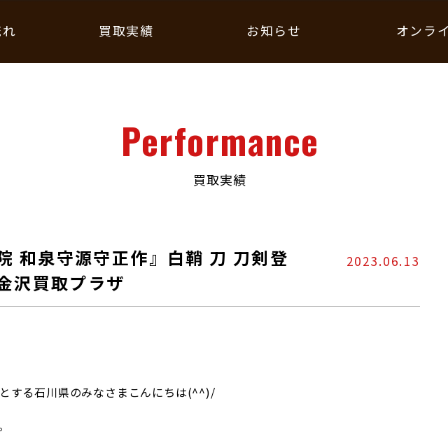
流れ
買取実績
お知らせ
オンラ
Performance
買取実績
 和泉守源守正作』白鞘 刀 刀剣登
2023.06.13
 金沢買取プラザ
する石川県のみなさまこんにちは(^^)/
。