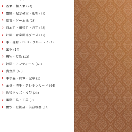
古酒・輸入酒 (24)
古銭・記念硬貨・紙幣 (29)
家電・ゲーム機 (23)
日本刀・模造刀・包丁 (35)
映画・音楽関連グッズ (12)
本・雑誌・DVD・ブルーレイ (1)
楽器 (14)
着物・反物 (12)
絵画・アンティーク (63)
貴金属 (66)
軍事品・勲章・記章 (1)
金券・切手・テレホンカード (64)
鉄道グッズ・模型 (23)
電動工具・工具 (7)
香水・化粧品・美容機器 (14)