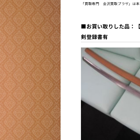
「買取専門 金沢買取プラザ」は本日
■お買い取りした品：【
剣登録書有