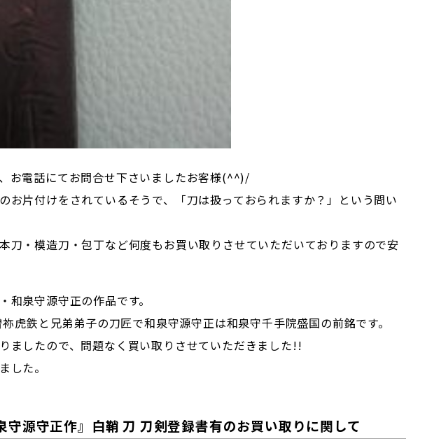
お電話にてお問合せ下さいましたお客様(^^)/
のお片付けをされているそうで、「刀は扱っておられますか？」という問い
本刀・模造刀・包丁など何度もお買い取りさせていただいておりますので安
・和泉守源守正の作品です。
曽祢虎鉄と兄弟弟子の刀匠で和泉守源守正は和泉守千手院盛国の前銘です。
りましたので、問題なく買い取りさせていただきました!!
ました。
泉守源守正作』白鞘 刀 刀剣登録書有
の
お買い取りに関して