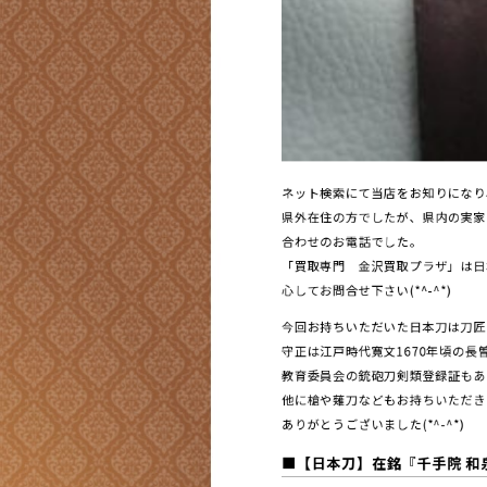
ネット検索にて当店をお知りになり、
県外在住の方でしたが、県内の実家
合わせのお電話でした。
「買取専門 金沢買取プラザ」は日
心してお問合せ下さい(*^-^*)
今回お持ちいただいた日本刀は刀匠
守正は江戸時代寛文
1670
年頃の長
教育委員会の銃砲刀剣類登録証もあ
他に槍や薙刀などもお持ちいただき
ありがとうございました(*^-^*)
■
【日本刀】在銘『千手院 和