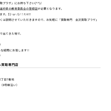
プラザ」にお持ち下さい(^^)/
道府県の教育委員会の登録証
が必要となります。
Σ(･ω･ﾉ)ﾉ！ﾅﾝﾄ!!
くは説明させていただきますので、お気軽に「買取専門 金沢買取プラザ」
で出てきた物で、
?
な疑問にお答します!!
/
る買取専門店
塚2丁⽬7番地
（8号線沿い）