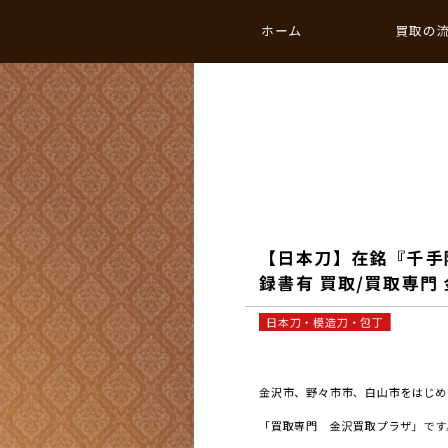
ホーム
買取の
【日本刀】在銘『千手院
録書有 買取/買取専門
日本刀・模造刀・包丁
金沢市、野々市市、白山市をはじめと
「買取専門 金沢買取プラザ」です