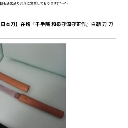
も通常通り元気に営業しております(*^-^*)
日本刀】在銘『千手院 和泉守源守正作』白鞘 刀 刀