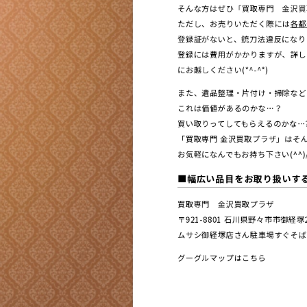
そんな方はぜひ「買取専門 金沢買取
ただし、お売りいただく際には
各都
登録証がないと、銃刀法違反になります。
登録には費用がかかりますが、詳し
にお越しください(*^-^*)
また、遺品整理・片付け・掃除など
これは価値があるのかな…？
買い取りってしてもらえるのかな…
「買取専門 金沢買取プラザ」はそん
お気軽になんでもお持ち下さい(^^)
■幅広い品目をお取り扱いす
買取専門 金沢買取プラザ
〒921-8801 ⽯川県野々市市御経
ムサシ御経塚店さん駐車場すぐそば
グーグルマップはこちら