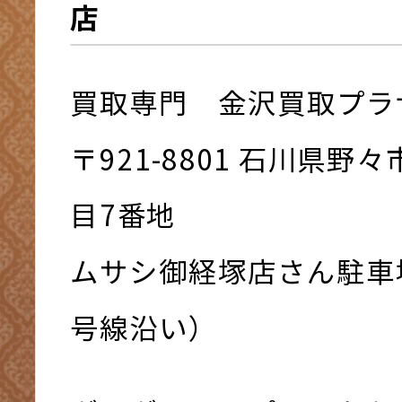
店
買取専門 金沢買取プラ
〒921-8801 ⽯川県野
⽬7番地
ムサシ御経塚店さん駐車
号線沿い）