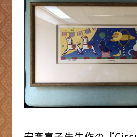
安斎嘉子先生作の『Circ