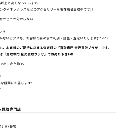
倍以上と高くなっています。
ングやネックレスなどのアクセサリーも現在高価買取中です!!
金かどうか分からない…
!!
ないピアスも、お客様の目の前で判別・計量・査定いたします(*^-^*)
も、お客様のご期待に応える査定額の「買取専門 金沢買取プラザ」です。
は「買取専門 金沢買取プラザ」でお売り下さい!!
で出てきた物で、
?
な疑問にお答します!!
/
る買取専門店
塚2丁⽬7番地