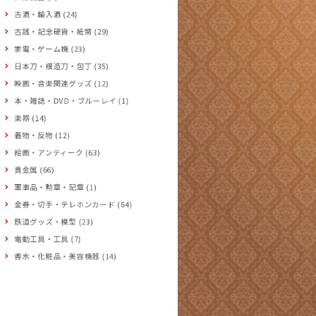
古酒・輸入酒 (24)
古銭・記念硬貨・紙幣 (29)
家電・ゲーム機 (23)
日本刀・模造刀・包丁 (35)
映画・音楽関連グッズ (12)
本・雑誌・DVD・ブルーレイ (1)
楽器 (14)
着物・反物 (12)
絵画・アンティーク (63)
貴金属 (66)
軍事品・勲章・記章 (1)
金券・切手・テレホンカード (64)
鉄道グッズ・模型 (23)
電動工具・工具 (7)
香水・化粧品・美容機器 (14)