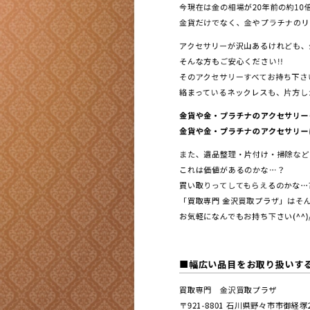
今現在は金の相場が20年前の約10
金貨だけでなく、金やプラチナのリ
アクセサリーが沢山あるけれども、
そんな方もご安心ください!!
そのアクセサリーすべてお持ち下さい
絡まっているネックレスも、片方しか
金貨や金・プラチナのアクセサリー
金貨や金・プラチナのアクセサリー
また、遺品整理・片付け・掃除など
これは価値があるのかな…？
買い取りってしてもらえるのかな…
「買取専門 金沢買取プラザ」はそん
お気軽になんでもお持ち下さい(^^)
■幅広い品目をお取り扱いす
買取専門 金沢買取プラザ
〒921-8801 ⽯川県野々市市御経