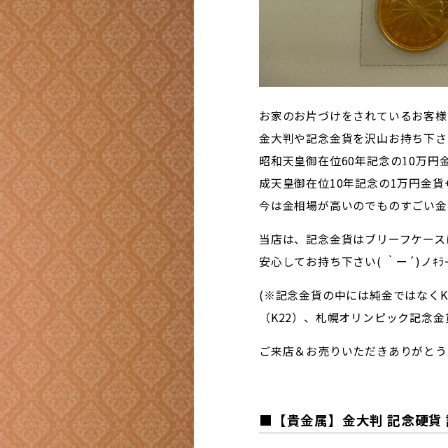
お家のお片づけをされているお客様(^
金大判や記念金貨を沢山お持ち下さ
昭和天皇御在位60年記念の10万円
成天皇御在位10年記念の1万円金貨+
今は金相場が高いのでものすごい金額にな
当店は、記念金貨はブリーフケース
安心してお持ち下さい( ｀ー´)ノｷﾗ
(※記念金貨の中には純金ではなくK2
（K22）、札幌オリンピック記念金貨(
ご来店＆お売りいただきありがとうござ
■【貴金属】金大判 記念硬貨