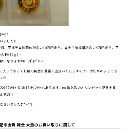
^)/
いました!!
金貨、平成天皇御即位記念の10万円金貨、皇太子御成婚記念の5万円金貨、平
大判(90ｇ)…
りますね( ﾟДﾟ)ﾎﾟｶｰﾝ…
に入ってなくても金の純度と重量で査定いたしますので、はだかのままでも
ｰﾝ☆
2(22金)やK18(18金)の物もあります。ex 海外製のオリンピック記念金貨
K18))
いました(*^-^*)
 記念金貨 純金 大量のお買い取りに関して