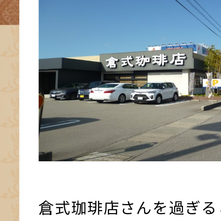
倉式珈琲店さんを過ぎる