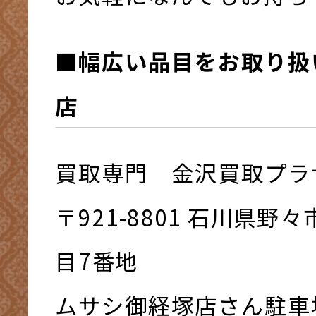
■幅広い品目をお取り扱
店
買取専門 金沢買取プラ
〒921-8801 ⽯川県野
⽬7番地
ムサシ御経塚店さん駐車