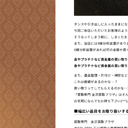
タンスや引き出しに入ったままにな
今回ご来店いただいたお客様のように
そうなってしまう前に、しまったま
また、当店にはX線分析装置があります
X線分析装置があれば何の金属か直ぐに
金やプラチナなど貴金属の買い取り
金やプラチナなど貴金属の買い取りは
また、遺品整理・片付け・掃除など
これは価値があるのかな…？
買い取りってしてもらえるのかな…
「買取専門 金沢買取プラザ」はそん
お気軽になんでもお持ち下さい(^^)
■幅広い品目をお取り扱いす
買取専門 金沢買取プラザ