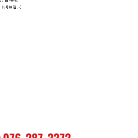
塚2丁⽬7番地
（8号線沿い）