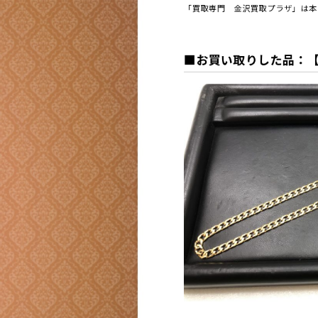
「買取専門 金沢買取プラザ」は本日
■お買い取
りした品：【貴