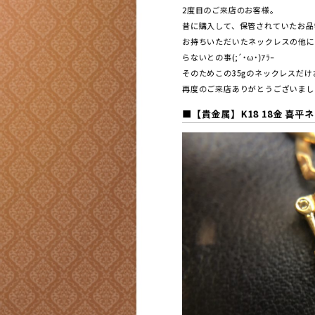
2度目のご来店のお客様。
昔に購入して、保管されていたお品物
お持ちいただいたネックレスの他に
らないとの事(;´･ω･)ｱﾗｰ
そのためこの35gのネックレスだけ
再度のご来店ありがとうございました(
■【貴金属】K18 18金 喜平