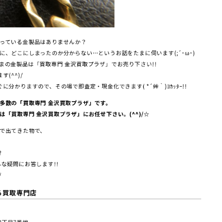
っている金製品はありませんか？
、どこにしまったのか分からない…というお話をたまに伺います(;´･ω･)
まの金製品は「買取専門 金沢買取プラザ」でお売り下さい!!
(^^)/
分かりますので、その場で即査定・現金化できます( *´艸｀)ﾖｶｯﾀｰ!!
多数の「買取専門 金沢買取プラザ」です。
「買取専門 金沢買取プラザ」にお任せ下さい。(^^)/☆
で出てきた物で、
?
な疑問にお答します!!
/
る買取専門店