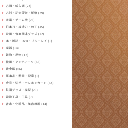
古酒・輸入酒 (24)
古銭・記念硬貨・紙幣 (29)
家電・ゲーム機 (23)
日本刀・模造刀・包丁 (35)
映画・音楽関連グッズ (12)
本・雑誌・DVD・ブルーレイ (1)
楽器 (14)
着物・反物 (12)
絵画・アンティーク (63)
貴金属 (66)
軍事品・勲章・記章 (1)
金券・切手・テレホンカード (64)
鉄道グッズ・模型 (23)
電動工具・工具 (7)
香水・化粧品・美容機器 (14)