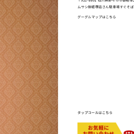
〒921-8801 ⽯川県野々市市御経
ムサシ御経塚店さん駐車場すぐそば
グーグルマップはこちら
タップコールはこちら