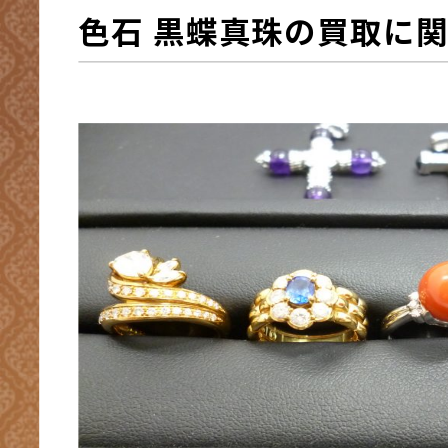
色石 黒蝶真珠
の買取に