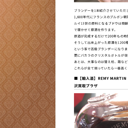
ブランデーを1本紹介させていただ
1,600年代にフランスのブルボン
ルイ13世の原料となるブドウは樹齢
で寝かせて原酒を作ります。
原酒が完成するだけで200年もの
そうして出来上がった原酒を1200
という事で高級ブランデーになりま
更にバカラのクリスタルボトルが使
あとは、大事なのは替え栓、箱など
これらが全て揃っていたら一番高く
■
【輸入酒】REMY MARTI
沢買取プラザ