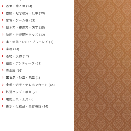
古酒・輸入酒 (24)
古銭・記念硬貨・紙幣 (29)
家電・ゲーム機 (23)
日本刀・模造刀・包丁 (35)
映画・音楽関連グッズ (12)
本・雑誌・DVD・ブルーレイ (1)
楽器 (14)
着物・反物 (12)
絵画・アンティーク (63)
貴金属 (66)
軍事品・勲章・記章 (1)
金券・切手・テレホンカード (64)
鉄道グッズ・模型 (23)
電動工具・工具 (7)
香水・化粧品・美容機器 (14)