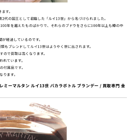
きます。
朝第2代の国王として君臨した「ルイ13世」から名づけられました。
100年を越えたものばかりで、それらのブドウをさらに100年以上も樽の中
時間が経過しているのです。
種類もブレンドしてルイ13世はようやく世に出されます。
すので買取は高くなります。
われています。
の付属品です。
なります。
N レミーマルタン ルイ13世 バカラボトル ブランデー / 買取専門 金