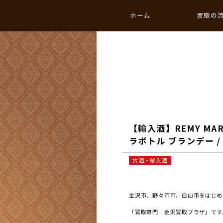
ホーム
買取の
【輸入酒】REMY MA
ラボトル ブランデー 
古酒・輸入酒
金沢市、野々市市、白山市をはじめと
「買取専門 金沢買取プラザ」です