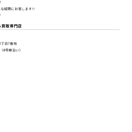
?
な疑問にお答します!!
/
る買取専門店
塚2丁⽬7番地
（8号線沿い）