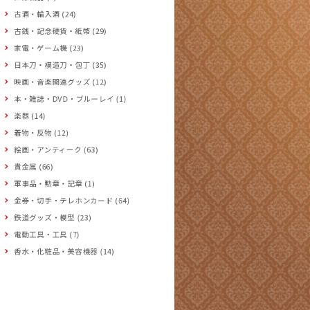
古酒・輸入酒 (24)
古銭・記念硬貨・紙幣 (29)
家電・ゲーム機 (23)
日本刀・模造刀・包丁 (35)
映画・音楽関連グッズ (12)
本・雑誌・DVD・ブルーレイ (1)
楽器 (14)
着物・反物 (12)
絵画・アンティーク (63)
貴金属 (66)
軍事品・勲章・記章 (1)
金券・切手・テレホンカード (64)
鉄道グッズ・模型 (23)
電動工具・工具 (7)
香水・化粧品・美容機器 (14)