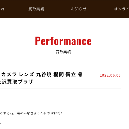
流れ
買取実績
お知らせ
オンラ
Performance
買取実績
カメラ レンズ 九谷焼 欄間 衝立 骨
2022.06.06
 金沢買取プラザ
する石川県のみなさまこんにちは(^^)/
。