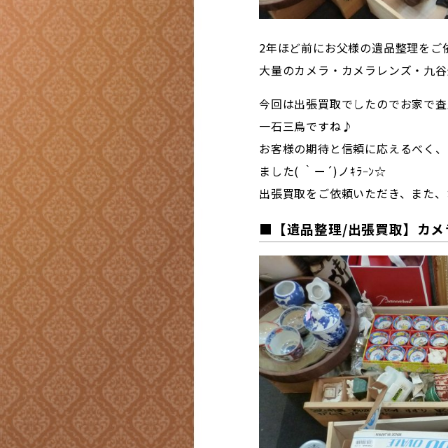
2年ほど前にお父様の遺品整理をご依
大量のカメラ・カメラレンズ・九谷
今回は出張買取でしたのでお家で査
一石三鳥ですね♪
お客様の期待と信頼に応えるべく、
ました( ｀ー´)ノｷﾗｰﾝ☆
出張買取をご依頼いただき、また、お
■
【遺品整理/出張買取】カメラ