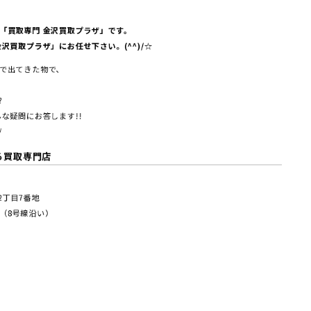
「買取専門 金沢買取プラザ」です。
沢買取プラザ」にお任せ下さい。(^^)/☆
で出てきた物で、
?
な疑問にお答します!!
/
る買取専門店
塚2丁⽬7番地
（8号線沿い）