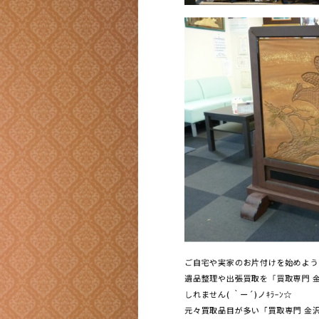
ご自宅や実家のお片付けを始めようか
遺品整理や出張買取を「買取専門 
しれません( ｀ー´)ノｷﾗｰﾝ☆
元々買取品目が多い「買取専門 金