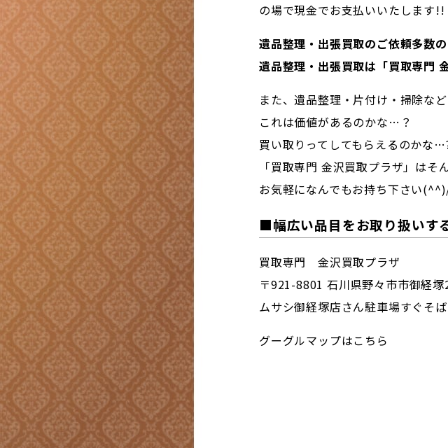
の場で現金でお支払いいたします!!
遺品整理・出張買取のご依頼多数の
遺品整理・出張買取は「買取専門 金
また、遺品整理・片付け・掃除など
これは価値があるのかな…？
買い取りってしてもらえるのかな…
「買取専門 金沢買取プラザ」はそん
お気軽になんでもお持ち下さい(^^)
■幅広い品目をお取り扱いす
買取専門 金沢買取プラザ
〒921-8801 ⽯川県野々市市御経
ムサシ御経塚店さん駐車場すぐそば
グーグルマップはこちら