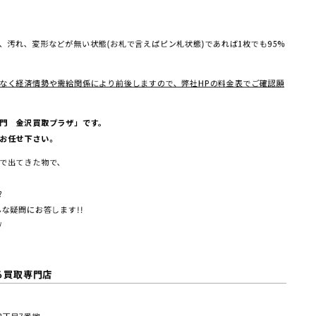
、汚れ、変形などが無い状態(お札で言えばピン札状態)であれば1枚でも95%
なく経済情勢や需給関係により前後しますので、弊社HPの料金表でご確認願
門 金沢買取プラザ」です。
お任せ下さい。
で出てきた物で、
?
な疑問にお答します!!
/
る買取専門店