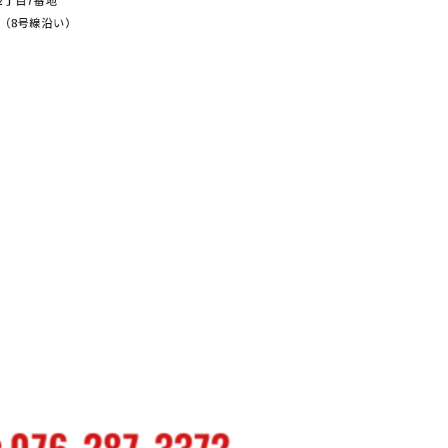
塚2丁⽬7番地
（8号線沿い）