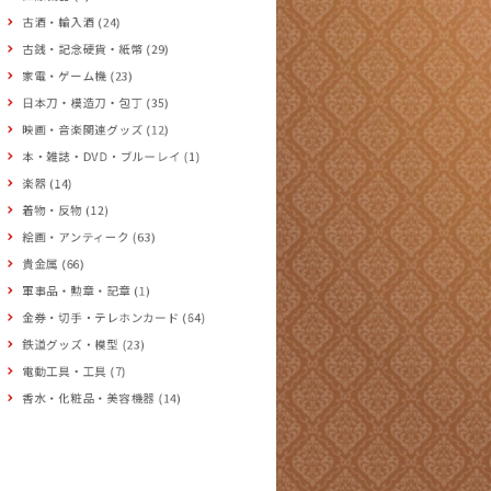
古酒・輸入酒 (24)
古銭・記念硬貨・紙幣 (29)
家電・ゲーム機 (23)
日本刀・模造刀・包丁 (35)
映画・音楽関連グッズ (12)
本・雑誌・DVD・ブルーレイ (1)
楽器 (14)
着物・反物 (12)
絵画・アンティーク (63)
貴金属 (66)
軍事品・勲章・記章 (1)
金券・切手・テレホンカード (64)
鉄道グッズ・模型 (23)
電動工具・工具 (7)
香水・化粧品・美容機器 (14)