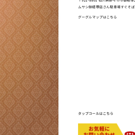
〒921-8801 ⽯川県野々市市御経
ムサシ御経塚店さん駐車場すぐそば
グーグルマップはこちら
タップコールはこちら