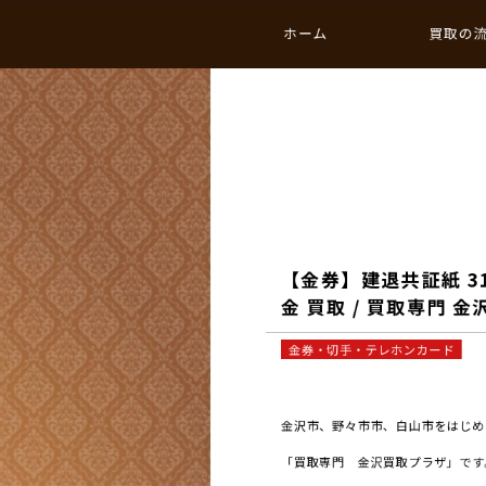
ホーム
買取の
【金券】建退共証紙 31
金 買取 / 買取専門 
金券・切手・テレホンカード
金沢市、野々市市、白山市をはじめと
「買取専門 金沢買取プラザ」です