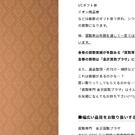
UCギフト券
イオン商品券
など
は最新のギフト券で折れ、シワ
の買取になります。
尚、
買取率は年間を通して一定では
います。
金券の買取実績が多数ある「買取専
金券の買取は「金沢買取プラザ」に
また、遺品整理・片付け・掃除など
これは価値があるのかな…？
買い取りってしてもらえるのかな…
「買取専門 金沢買取プラザ」はそん
お気軽になんでもお持ち下さい(^^)
■幅広い品目をお取り扱いす
買取専門 金沢買取プラザ