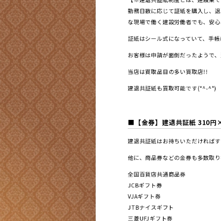
勤務日数に応じて証紙を購入し、退
な現場で働く建設労働者でも、安心
証紙はシール式になっていて、手帳
お客様は申請が面倒だったようで、
当店は買取品目の多い買取店!!
建退共証紙も買取可能です(*^-^*)
■
【金券】建退共証紙 310円×
建退共証紙はお持ちいただければす
他に、商品券などの金券も多数取り
全国百貨店共通商品券
JCBギフト券
VJAギフト券
JTBナイスギフト
三菱UFJギフト券