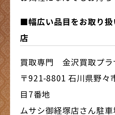
■幅広い品目をお取り扱
店
買取専門 金沢買取プラ
〒921-8801 ⽯川県野
⽬7番地
ムサシ御経塚店さん駐車