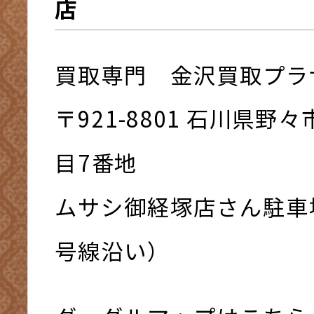
店
買取専門 金沢買取プラ
〒921-8801 ⽯川県野
⽬7番地
ムサシ御経塚店さん駐車
号線沿い）