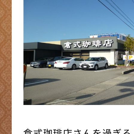
倉式珈琲店さんを過ぎる