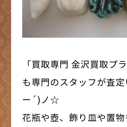
「買取専門 金沢買取プ
も専門のスタッフが査定い
ー´)ノ☆
花瓶や壺、飾り皿や置物