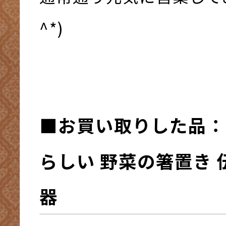
^*)
■お買い取
りした品：
らしい 野菜の箸置き 
器