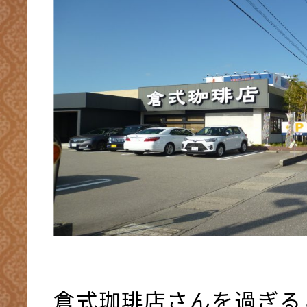
倉式珈琲店さんを過ぎる