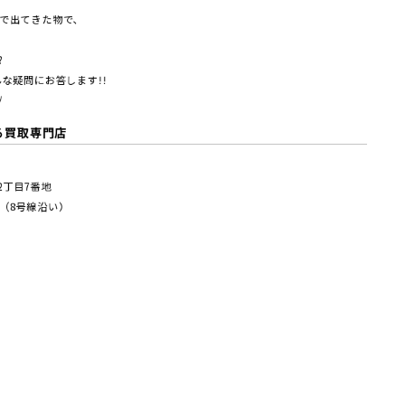
で出てきた物で、
?
な疑問にお答します!!
/
る買取専門店
塚2丁⽬7番地
（8号線沿い）