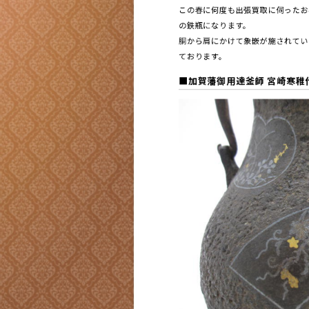
この春に何度も出張買取に伺ったお
の鉄瓶になります。
胴から肩にかけて象嵌が施されてい
ております。
■
加賀藩御用達釜師 宮崎寒稚