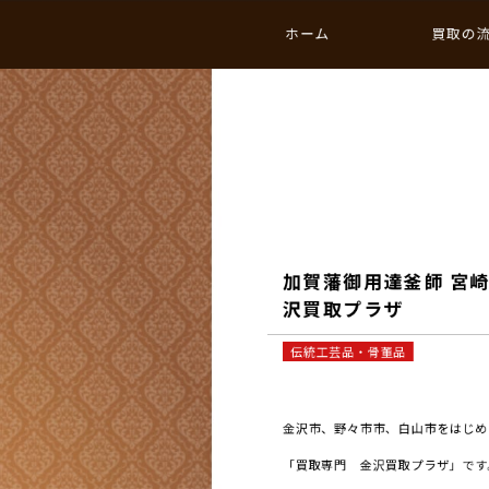
ホーム
買取の
加賀藩御用達釜師 宮崎
沢買取プラザ
伝統工芸品・骨董品
金沢市、野々市市、白山市をはじめと
「買取専門 金沢買取プラザ」です