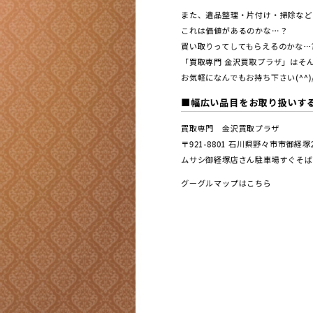
また、遺品整理・片付け・掃除など
これは価値があるのかな…？
買い取りってしてもらえるのかな…
「買取専門 金沢買取プラザ」はそん
お気軽になんでもお持ち下さい(^^)
■幅広い品目をお取り扱いす
買取専門 金沢買取プラザ
〒921-8801 ⽯川県野々市市御経
ムサシ御経塚店さん駐車場すぐそば
グーグルマップはこちら