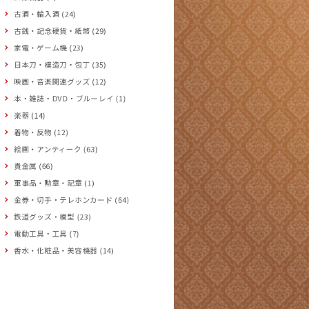
古酒・輸入酒 (24)
古銭・記念硬貨・紙幣 (29)
家電・ゲーム機 (23)
日本刀・模造刀・包丁 (35)
映画・音楽関連グッズ (12)
本・雑誌・DVD・ブルーレイ (1)
楽器 (14)
着物・反物 (12)
絵画・アンティーク (63)
貴金属 (66)
軍事品・勲章・記章 (1)
金券・切手・テレホンカード (64)
鉄道グッズ・模型 (23)
電動工具・工具 (7)
香水・化粧品・美容機器 (14)