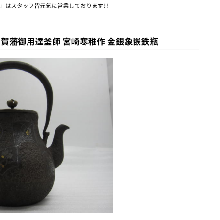
」はスタッフ皆元気に営業しております!!
賀藩御用達釜師 宮崎寒稚作 金銀象嵌鉄瓶