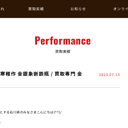
流れ
買取実績
お知らせ
オンラ
Performance
買取実績
寒稚作 金銀象嵌鉄瓶 / 買取専門 金
2023.07.13
する石川県のみなさまこんにちは(^^)/
。