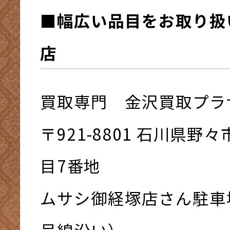
■幅広い品目をお取り扱
店
買取専門 金沢買取プラ
〒921-8801 ⽯川県野
⽬7番地
ムサシ御経塚店さん駐車
号線沿い）