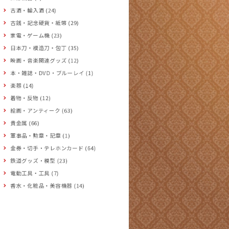
古酒・輸入酒 (24)
古銭・記念硬貨・紙幣 (29)
家電・ゲーム機 (23)
日本刀・模造刀・包丁 (35)
映画・音楽関連グッズ (12)
本・雑誌・DVD・ブルーレイ (1)
楽器 (14)
着物・反物 (12)
絵画・アンティーク (63)
貴金属 (66)
軍事品・勲章・記章 (1)
金券・切手・テレホンカード (64)
鉄道グッズ・模型 (23)
電動工具・工具 (7)
香水・化粧品・美容機器 (14)