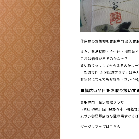
作家物のお着物も買取専門 金沢買取プ
また、遺品整理・片付け・掃除など
これは価値があるのかな…？
買い取りってしてもらえるのかな…
「買取専門 金沢買取プラザ」はそん
お気軽になんでもお持ち下さい(^^)
■幅広い品目をお取り扱いす
買取専門 金沢買取プラザ
〒921-8801 ⽯川県野々市市御経
ムサシ御経塚店さん駐車場すぐそば
グーグルマップはこちら