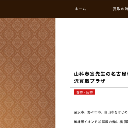
ホーム
買取の
山科春宣先生の名古屋
沢買取プラザ
着物・反物
金沢市、野々市市、白山市をはじめと
御経塚イオンそば 洋服の青山 横 