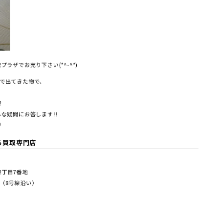
ラザでお売り下さい(*^-^*)
で出てきた物で、
?
な疑問にお答します!!
/
る買取専門店
塚2丁⽬7番地
（8号線沿い）