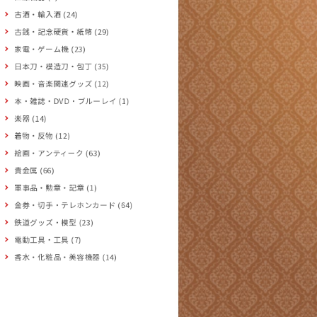
古酒・輸入酒 (24)
古銭・記念硬貨・紙幣 (29)
家電・ゲーム機 (23)
日本刀・模造刀・包丁 (35)
映画・音楽関連グッズ (12)
本・雑誌・DVD・ブルーレイ (1)
楽器 (14)
着物・反物 (12)
絵画・アンティーク (63)
貴金属 (66)
軍事品・勲章・記章 (1)
金券・切手・テレホンカード (64)
鉄道グッズ・模型 (23)
電動工具・工具 (7)
香水・化粧品・美容機器 (14)