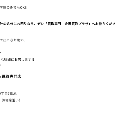
盤のみでもOK!!
計の処分にお困りなら、ぜひ「買取専門 金沢買取プラザ」へお持ちくださ
で出てきた物で、
?
な疑問にお答します!!
/
る買取専門店
塚2丁⽬7番地
（8号線沿い）