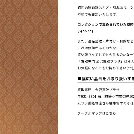
昭和の腕時計はキズ・割れあり、文字
不動でも査定いたします。
コレクションで集められていた腕時
い(*^-^*)
また、遺品整理・片付け・掃除など
これは価値があるのかな…？
買い取りってしてもらえるのかな…
「買取専門 金沢買取プラザ」はそん
お気軽になんでもお持ち下さい(^^)
■幅広い品目をお取り扱いす
買取専門 金沢買取プラザ
〒921-8801 ⽯川県野々市市御経
ムサシ御経塚店さん駐車場すぐそば
グーグルマップはこちら