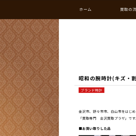
ホーム
買取の
昭和の腕時計(キズ・割
ブランド時計
金沢市、野々市市、白山市をはじめと
「買取専門 金沢買取プラザ」です
■お買い取りした品